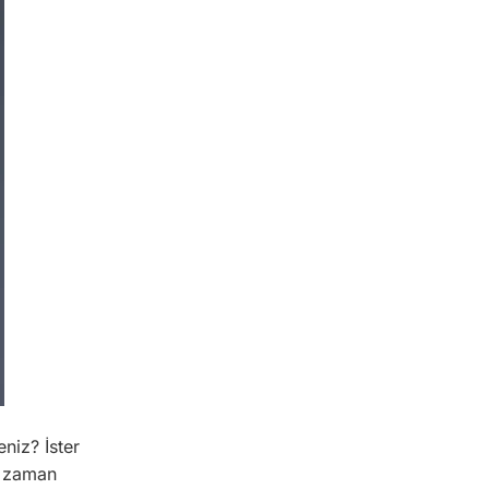
DENTAL CROWNS &
BRIDGES
IMPLANT DENTISTRY
niz? İster
er zaman