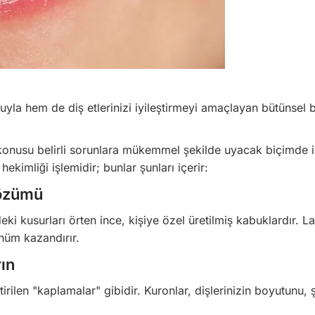
uyla hem de diş etlerinizi iyileştirmeyi amaçlayan bütünsel b
 konusu belirli sorunlara mükemmel şekilde uyacak biçimde i
hekimliği işlemidir; bunlar şunları içerir:
Çözümü
eki kusurları örten ince, kişiye özel üretilmiş kabuklardır. L
ünüm kazandırır.
rın
irilen "kaplamalar" gibidir. Kuronlar, dişlerinizin boyutunu, ş