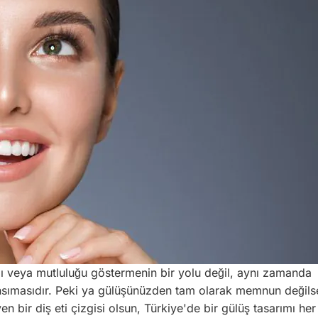
ığı veya mutluluğu göstermenin bir yolu değil, aynı zamanda
 yansımasıdır. Peki ya gülüşünüzden tam olarak memnun değilse
yen bir diş eti çizgisi olsun, Türkiye'de bir gülüş tasarımı h