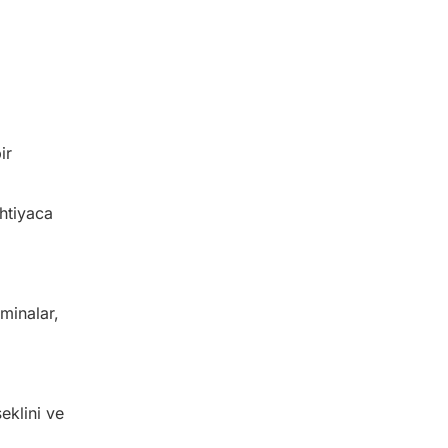
ir
htiyaca
aminalar,
eklini ve