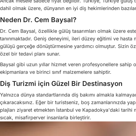
Ancak mesele sadece fiyat değildir. Türkiye, Türkiye gülüş 
dahil olmak üzere, dünyanın en iyi diş hekimlerinden bazılar
Neden Dr. Cem Baysal?
Dr. Cem Baysal, özellikle gülüş tasarımları olmak üzere este
tanınmaktadır. Geniş deneyimi, ileri düzey eğitimi ve hasta 
gülüşü gerçeğe dönüştürmesine yardımcı olmuştur. Sizin özel
özel bir tedavi planı sunar.
Baysal gibi uzun yıllar hizmet veren profesyonellere sahip o
ekipmanlara ve birinci sınıf malzemelere sahiptir.
Diş Turizmi için Güzel Bir Destinasyon
Yalnızca dünya standartlarında diş bakımı almakla kalmayac
çıkaracaksınız. Eğer bir turistseniz, boş zamanlarınızda y
plajları ziyaret etmekten İstanbul ve Kapadokya'daki tarihi 
sıcak, misafirperver insanlarla birleştirir.