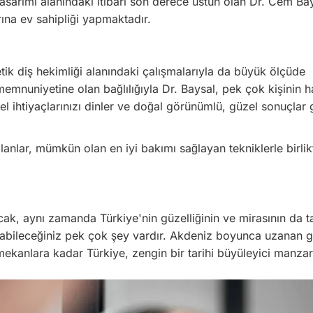
tasarımı alanındaki itibarı son derece üstün olan Dr. Cem Ba
ına ev sahipliği yapmaktadır.
tik diş hekimliği alanındaki çalışmalarıyla da büyük ölçüde
memnuniyetine olan bağlılığıyla Dr. Baysal, pek çok kişinin h
 ihtiyaçlarınızı dinler ve doğal görünümlü, güzel sonuçlar 
lanlar, mümkün olan en iyi bakımı sağlayan tekniklerle birli
ak, aynı zamanda Türkiye'nin güzelliğinin ve mirasının da t
apabileceğiniz pek çok şey vardır. Akdeniz boyunca uzanan 
mekanlara kadar Türkiye, zengin bir tarihi büyüleyici manzar