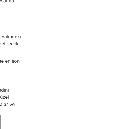
ysal da
ayalindeki
getirecek
kte en son
adını
güzel
alar ve