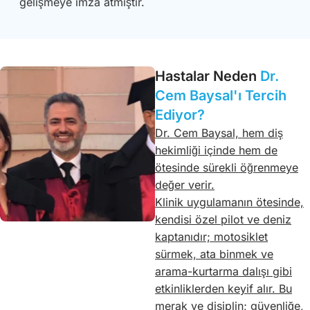
gelişmeye imza atmıştır.
Hastalar Neden
Dr.
Cem Baysal'ı Tercih
Ediyor?
Dr. Cem Baysal, hem diş
hekimliği içinde hem de
ötesinde sürekli öğrenmeye
değer verir.
Klinik uygulamanın ötesinde,
kendisi özel pilot ve deniz
kaptanıdır; motosiklet
sürmek, ata binmek ve
arama-kurtarma dalışı gibi
etkinliklerden keyif alır. Bu
merak ve disiplin; güvenliğe,