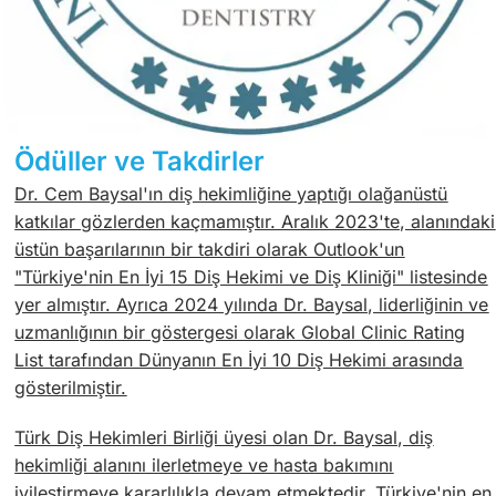
Ödüller
ve Takdirler
Dr. Cem Baysal'ın diş hekimliğine yaptığı olağanüstü
katkılar gözlerden kaçmamıştır. Aralık 2023'te, alanındaki
üstün başarılarının bir takdiri olarak Outlook'un
"Türkiye'nin En İyi 15 Diş Hekimi ve Diş Kliniği" listesinde
yer almıştır. Ayrıca 2024 yılında Dr. Baysal, liderliğinin ve
uzmanlığının bir göstergesi olarak Global Clinic Rating
List tarafından Dünyanın En İyi 10 Diş Hekimi arasında
gösterilmiştir.
Türk Diş Hekimleri Birliği üyesi olan Dr. Baysal, diş
hekimliği alanını ilerletmeye ve hasta bakımını
iyileştirmeye kararlılıkla devam etmektedir. Türkiye'nin en