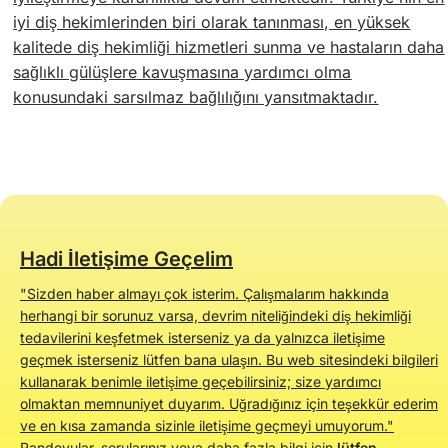
iyi diş hekimlerinden biri olarak tanınması, en yüksek
kalitede diş hekimliği hizmetleri sunma ve hastaların daha
sağlıklı gülüşlere kavuşmasına yardımcı olma
konusundaki sarsılmaz bağlılığını yansıtmaktadır.
Hadi İletişime Geçelim
"Sizden haber almayı çok isterim. Çalışmalarım hakkında
herhangi bir sorunuz varsa, devrim niteliğindeki diş hekimliği
tedavilerini keşfetmek isterseniz ya da yalnızca iletişime
geçmek isterseniz lütfen bana ulaşın. Bu web sitesindeki bilgileri
kullanarak benimle iletişime geçebilirsiniz; size yardımcı
olmaktan memnuniyet duyarım. Uğradığınız için teşekkür ederim
ve en kısa zamanda sizinle iletişime geçmeyi umuyorum."
Randevular, sorularınız veya daha fazla bilgi için
lütfen