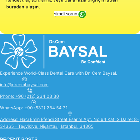
buradan ulaşın
.
şimdi sorun
Experience World-Class Dental Care with Dr. Cem Baysal.
info@drcembaysal.com
Phone: +90 (212) 234 03 30
WhatsApp: +90 (532) 284 54 31
Address: Hacı Emin Efendi Street Eserim Apt. No 64 Kat: 2 Daire: 8-
34365 - Teşvikiye, Nişantaşı, Istanbul, 34365
RECENT POSTS