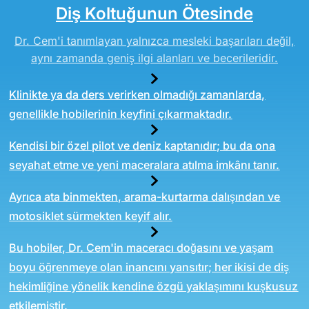
Diş Koltuğunun
Ötesinde
Dr. Cem'i tanımlayan yalnızca mesleki başarıları değil,
aynı zamanda geniş ilgi alanları ve becerileridir.
Klinikte ya da ders verirken olmadığı zamanlarda,
genellikle hobilerinin keyfini çıkarmaktadır.
Kendisi bir özel pilot ve deniz kaptanıdır; bu da ona
seyahat etme ve yeni maceralara atılma imkânı tanır.
Ayrıca ata binmekten, arama-kurtarma dalışından ve
motosiklet sürmekten keyif alır.
Bu hobiler, Dr. Cem'in maceracı doğasını ve yaşam
boyu öğrenmeye olan inancını yansıtır; her ikisi de diş
hekimliğine yönelik kendine özgü yaklaşımını kuşkusuz
etkilemiştir.