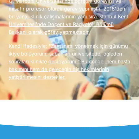
G. Marconi Üniversitesi'nde öğretim görevlisi ve
misafir profesör olarak görev yapmıştır. 2018'den
bu yana, klinik çalışmalarının yanı sıra İstanbul Kent
Üniversitesi'nde Doçent ve Radyoloji Bölümü
Başkanı olarak görev yapmaktadır.
Kendi ifadesiyle: "Zamanımı yönetmek için günümü
ikiye bölüyorum; sabahları üniversitede, öğleden
sonraları klinikte geçiriyorum." Bu denge, hem hasta
bakımını hem de geleceğin diş hekimlerinin
yetiştirilmesini destekler.