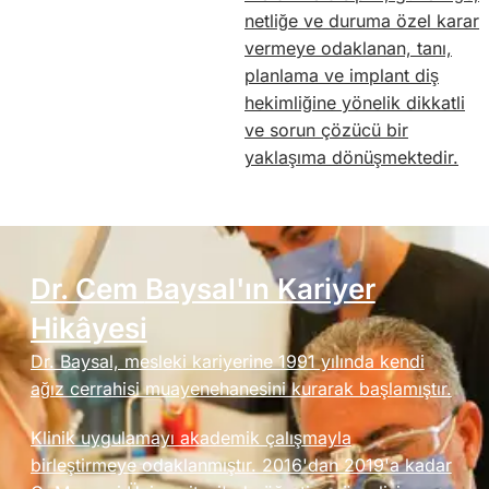
netliğe ve duruma özel karar
vermeye odaklanan, tanı,
planlama ve implant diş
hekimliğine yönelik dikkatli
ve sorun çözücü bir
yaklaşıma dönüşmektedir.
Dr. Cem
Baysal'ın Kariyer
Hikâyesi
Dr. Baysal, mesleki kariyerine 1991 yılında kendi
ağız cerrahisi muayenehanesini kurarak başlamıştır.
Klinik uygulamayı akademik çalışmayla
birleştirmeye odaklanmıştır. 2016'dan 2019'a kadar