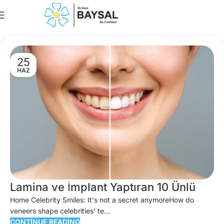
Book An Appointme
25
HAZ
Lamina ve İmplant Yaptıran 10 Ünlü
Home Celebrity Smiles: It's not a secret anymoreHow do
veneers shape celebrities' te...
CONTINUE READING