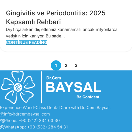
Gingivitis ve Periodontitis: 2025
Kapsamlı Rehberi
Diş fırçalarken diş etleriniz kanamamalı, ancak milyonlarca
yetişkin için kanıyor. Bu sade...
CONTINUE READING
1
2
3
Experience World-Class Dental Care with Dr. Cem Baysal.
info@drcembaysal.com
Phone: +90 (212) 234 03 30
WhatsApp: +90 (532) 284 54 31