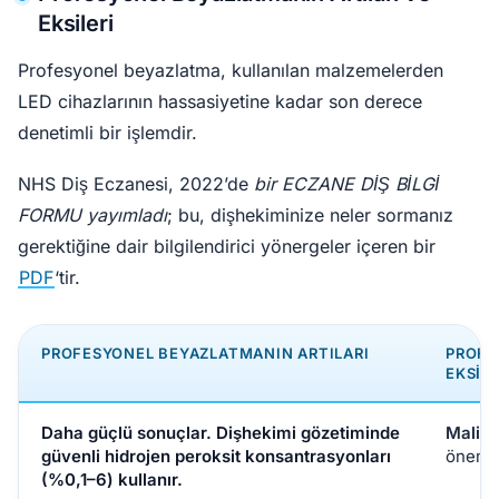
Eksileri
Profesyonel beyazlatma, kullanılan malzemelerden
LED cihazlarının hassasiyetine kadar son derece
denetimli bir işlemdir.
NHS Diş Eczanesi, 2022’de
bir ECZANE DİŞ BİLGİ
FORMU yayımladı
; bu, dişhekiminize neler sormanız
gerektiğine dair bilgilendirici yönergeler içeren bir
PDF
‘tir.
PROFESYONEL BEYAZLATMANIN ARTILARI
PROFE
EKSILE
Daha güçlü sonuçlar.
Dişhekimi gözetiminde
Maliye
güvenli hidrojen peroksit konsantrasyonları
önemli
(%0,1–6) kullanır.