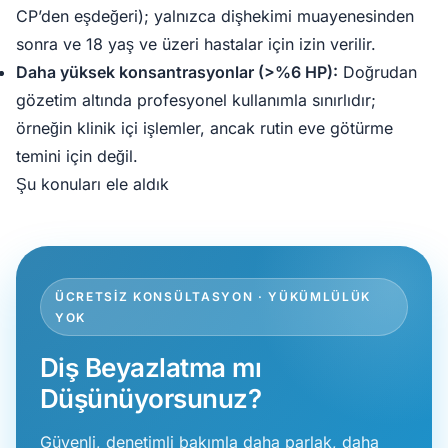
CP’den eşdeğeri); yalnızca dişhekimi muayenesinden
sonra ve 18 yaş ve üzeri hastalar için izin verilir.
Daha yüksek konsantrasyonlar (>%6 HP):
Doğrudan
gözetim altında profesyonel kullanımla sınırlıdır;
örneğin klinik içi işlemler, ancak rutin eve götürme
temini için değil.
Şu konuları ele aldık
ÜCRETSIZ KONSÜLTASYON · YÜKÜMLÜLÜK
YOK
Diş Beyazlatma mı
Düşünüyorsunuz?
Güvenli, denetimli bakımla daha parlak, daha