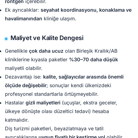
röntgen
içerebilir.
Ek ayrıcalıklar:
seyahat koordinasyonu, konaklama ve
havalimanından
kliniğe ulaşım.
Maliyet ve Kalite Dengesi
Genellikle
çok daha ucuz
olan Birleşik Krallık/AB
kliniklerine kıyasla paketler
%30–70 daha düşük
maliyetli olabilir.
Dezavantajı ise:
kalite, sağlayıcılar arasında önemli
ölçüde değişebilir
; sonuçlar kendi ülkenizdeki
profesyonel standartlarla örtüşmeyebilir.
Hastalar
gizli maliyetleri
(uçuşlar, ekstra geceler,
ülkeye dönüşte olası düzeltici tedavi) hesaba
katmalıdır.
Diş turizmi paketleri, beyazlatmaya ve tatil
ayrıcalıklarına
uygun fiyatlı bir kestirme yol
olabilir,