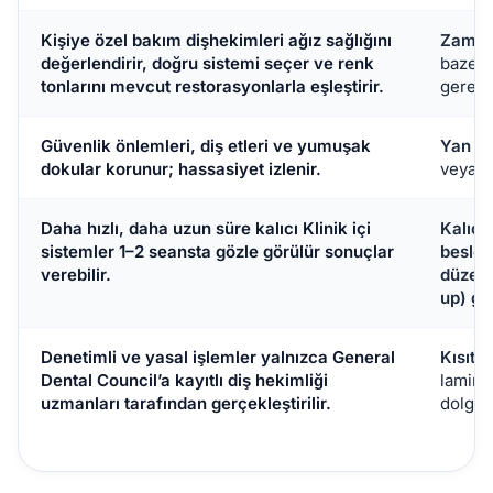
Kişiye özel bakım
dişhekimleri ağız sağlığını
Zama
değerlendirir, doğru sistemi seçer ve renk
bazen 
tonlarını mevcut restorasyonlarla eşleştirir.
gerekti
Güvenlik önlemleri,
diş etleri ve yumuşak
Yan et
dokular korunur; hassasiyet izlenir.
veya di
Daha hızlı, daha uzun süre kalıcı
Klinik içi
Kalıcı 
sistemler 1–2 seansta gözle görülür sonuçlar
beslen
verebilir.
düzelt
up) ge
Denetimli ve yasal işlemler
yalnızca General
Kısıtl
Dental Council’a kayıtlı diş hekimliği
lamina
uzmanları tarafından gerçekleştirilir.
dolgul