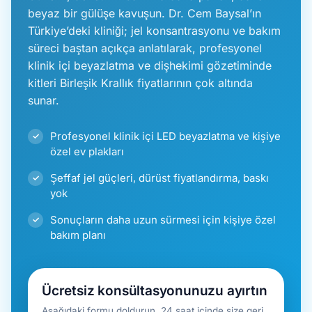
beyaz bir gülüşe kavuşun. Dr. Cem Baysal’ın
Türkiye’deki kliniği; jel konsantrasyonu ve bakım
süreci baştan açıkça anlatılarak, profesyonel
klinik içi beyazlatma ve dişhekimi gözetiminde
kitleri Birleşik Krallık fiyatlarının çok altında
sunar.
Profesyonel klinik içi LED beyazlatma ve kişiye
özel ev plakları
Şeffaf jel güçleri, dürüst fiyatlandırma, baskı
yok
Sonuçların daha uzun sürmesi için kişiye özel
bakım planı
Ücretsiz konsültasyonunuzu ayırtın
Aşağıdaki formu doldurun, 24 saat içinde size geri