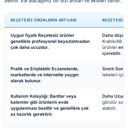
belirtir. Ele alacağımız bir dizi artıları ve eksileri vardır.
REÇETESIZ ÜRÜNLERIN ARTILARI
REÇETESIZ 
Uygun fiyatlı
Reçetesiz ürünler
Daha düşük 
genellikle profesyonel beyazlatmadan
Krallık/AB ya
çok daha ucuzdur.
ürünler
en f
içerebilir.
Pratik ve Erişilebilir
Eczanelerde,
Sınırlı Sonuç
marketlerde ve internette yaygın
lekeleri için 
olarak bulunur.
Kullanım Kolaylığı:
Bantlar veya
Daha Uzun T
kalemler gibi ürünlerin evde
görülür son
uygulanması basittir ve genellikle çok
alabilir.
az hazırlık gerektirir.