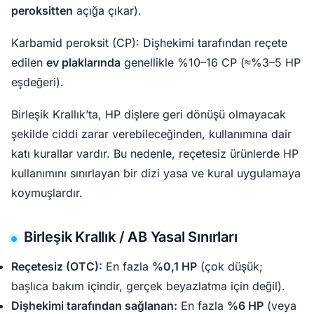
peroksitten
açığa çıkar).
Karbamid peroksit (CP): Dişhekimi tarafından reçete
edilen
ev plaklarında
genellikle %10–16 CP (≈%3–5 HP
eşdeğeri).
Birleşik Krallık’ta, HP dişlere geri dönüşü olmayacak
şekilde ciddi zarar verebileceğinden, kullanımına dair
katı kurallar vardır. Bu nedenle, reçetesiz ürünlerde HP
kullanımını sınırlayan bir dizi yasa ve kural uygulamaya
koymuşlardır.
Birleşik Krallık / AB Yasal Sınırları
Reçetesiz (OTC):
En fazla
%0,1 HP
(çok düşük;
başlıca bakım içindir, gerçek beyazlatma için değil).
Dişhekimi tarafından sağlanan:
En fazla
%6 HP
(veya