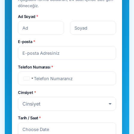
döneceğiz.
Ad Soyad
*
E-posta
*
Telefon Numarası
*
U
n
Cinsiyet
*
i
Cinsiyet
t
e
Tarih / Saat
*
d
S