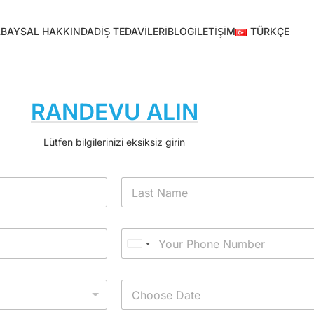
A
BAYSAL HAKKINDA
DIŞ TEDAVILERI
BLOG
İLETIŞIM
TÜRKÇE
RANDEVU ALIN
Lütfen bilgilerinizi eksiksiz girin
U
n
i
t
e